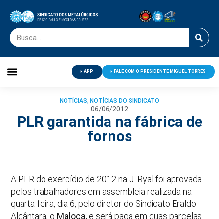
APP
FALE COM O PRESIDENTE MIGUEL TORRES
Palavra do Presidente
Jornal O Metalúrgico
Clube de Campo
Centro de Lazer
NOTÍCIAS
,
NOTÍCIAS DO SINDICATO
06/06/2012
PLR garantida na fábrica de
fornos
A PLR do exercídio de 2012 na J. Ryal foi aprovada
pelos trabalhadores em assembleia realizada na
quarta-feira, dia 6, pelo diretor do Sindicato Eraldo
Alcântara, o
Maloca
, e será paga em duas parcelas.