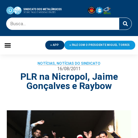
APP
FALE COM O PRESIDENTE MIGUEL TORRES
Palavra do Presidente
Jornal O Metalúrgico
Clube de Campo
Centro de Lazer
NOTÍCIAS
,
NOTÍCIAS DO SINDICATO
16/08/2011
PLR na Nicropol, Jaime
Gonçalves e Raybow