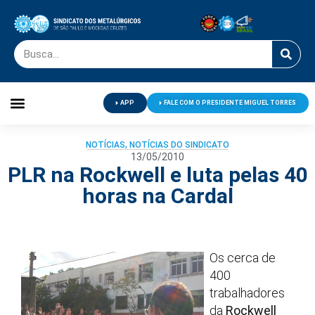
APP
FALE COM O PRESIDENTE MIGUEL TORRES
Palavra do Presidente
Jornal O Metalúrgico
Clube de Campo
Centro de Lazer
NOTÍCIAS
,
NOTÍCIAS DO SINDICATO
13/05/2010
PLR na Rockwell e luta pelas 40
horas na Cardal
Os cerca de
400
trabalhadores
da
Rockwell