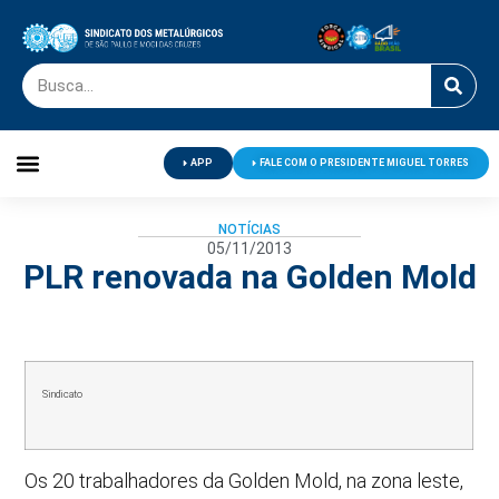
APP
FALE COM O PRESIDENTE MIGUEL TORRES
Palavra do Presidente
Jornal O Metalúrgico
Clube de Campo
Centro de Lazer
NOTÍCIAS
05/11/2013
PLR renovada na Golden Mold
Sindicato
Os 20 trabalhadores da Golden Mold, na zona leste,