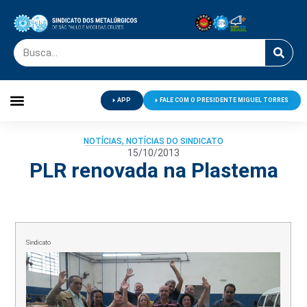
APP
FALE COM O PRESIDENTE MIGUEL TORRES
Palavra do Presidente
Jornal O Metalúrgico
Clube de Campo
Centro de Lazer
NOTÍCIAS
,
NOTÍCIAS DO SINDICATO
15/10/2013
PLR renovada na Plastema
Sindicato