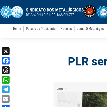
Home
Palavra do Presidente
Notícias
Jornal O Metalúrgico
PLR ser
X
Facebook
Threads
WhatsApp
Débora Flor
Telegram
Email