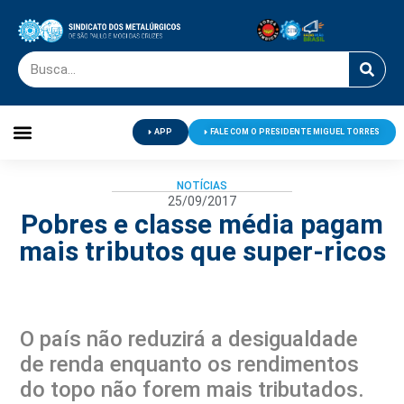
APP
FALE COM O PRESIDENTE MIGUEL TORRES
Palavra do Presidente
Jornal O Metalúrgico
Clube de Campo
Centro de Lazer
NOTÍCIAS
25/09/2017
Pobres e classe média pagam
mais tributos que super-ricos
O país não reduzirá a desigualdade
de renda enquanto os rendimentos
do topo não forem mais tributados.