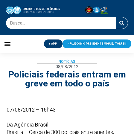
APP
FALE COM O PRESIDENTE MIGUEL TORRES
Palavra do Presidente
Jornal O Metalúrgico
Clube de Campo
Centro de Lazer
NOTÍCIAS
08/08/2012
Policiais federais entram em
greve em todo o país
07/08/2012 – 16h43
Da Agência Brasil
Brasília – Cerca de 300 policiais entre agentes,