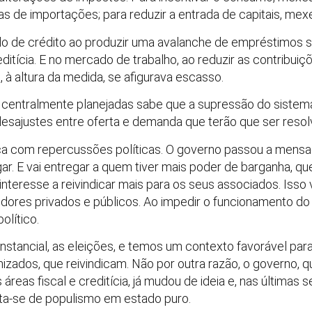
s de importações; para reduzir a entrada de capitais, mexe
o de crédito ao produzir uma avalanche de empréstimos 
reditícia. E no mercado de trabalho, ao reduzir as contribui
à altura da medida, se afigurava escasso.
centralmente planejadas sabe que a supressão do sistem
desajustes entre oferta e demanda que terão que ser resol
ca com repercussões políticas. O governo passou a mensa
r. E vai entregar a quem tiver mais poder de barganha, que
interesse a reivindicar mais para os seus associados. Isso
rvidores privados e públicos. Ao impedir o funcionamento d
olítico.
nstancial, as eleições, e temos um contexto favorável para
izados, que reivindicam. Não por outra razão, o governo,
áreas fiscal e creditícia, já mudou de ideia e, nas últimas
ta-se de populismo em estado puro.