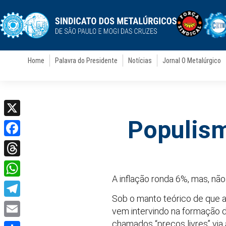
Home
Palavra do Presidente
Notícias
Jornal O Metalúrgico
Populism
X
Facebook
Threads
A inflação ronda 6%, mas, nã
WhatsApp
Sob o manto teórico de que 
Telegram
vem intervindo na formação de
chamados “preços livres” via
Email