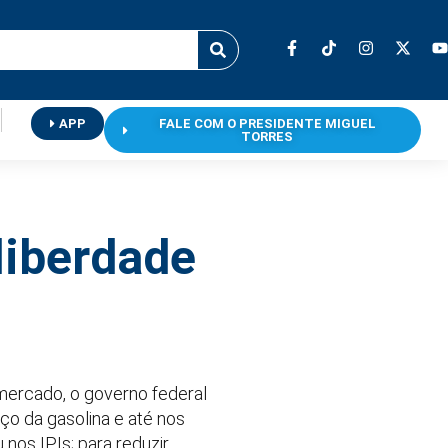
APP
FALE COM O PRESIDENTE MIGUEL
TORRES
liberdade
mercado, o governo federal
eço da gasolina e até nos
nos IPIs; para reduzir