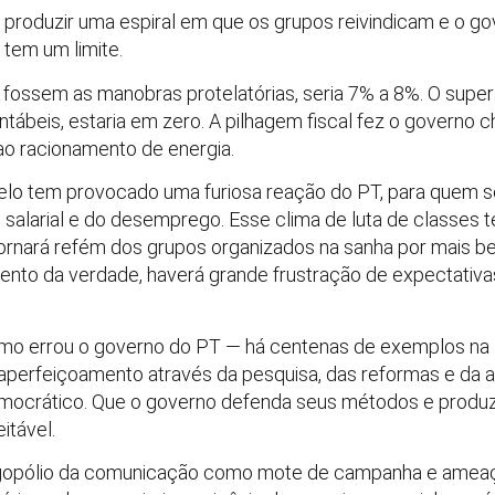
produzir uma espiral em que os grupos reivindicam e o go
tem um limite.
 fossem as manobras protelatórias, seria 7% a 8%. O superá
tábeis, estaria em zero. A pilhagem fiscal fez o governo c
ao racionamento de energia.
delo tem provocado uma furiosa reação do PT, para quem se
 salarial e do desemprego. Esse clima de luta de classes te
rnará refém dos grupos organizados na sanha por mais ben
omento da verdade, haverá grande frustração de expectativa
o errou o governo do PT — há centenas de exemplos na H
 aperfeiçoamento através da pesquisa, das reformas e da 
mocrático. Que o governo defenda seus métodos e produz
itável.
igopólio da comunicação como mote de campanha e ameaç