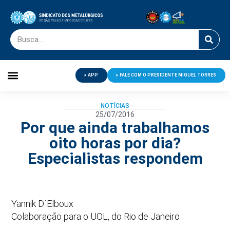
APP
FALE COM O PRESIDENTE MIGUEL TORRES
Palavra do Presidente
Jornal O Metalúrgico
Clube de Campo
Centro de Lazer
NOTÍCIAS
25/07/2016
Por que ainda trabalhamos
oito horas por dia?
Especialistas respondem
Yannik D´Elboux
Colaboração para o UOL, do Rio de Janeiro