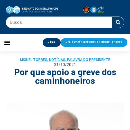
APP
FALE COM O PRESIDENTE MIGUEL TORRES
Palavra do Presidente
Jornal O Metalúrgico
Clube de Campo
Centro de Lazer
MIGUEL TORRES
,
NOTÍCIAS
,
PALAVRA DO PRESIDENTE
31/10/2021
Por que apoio a greve dos
caminhoneiros