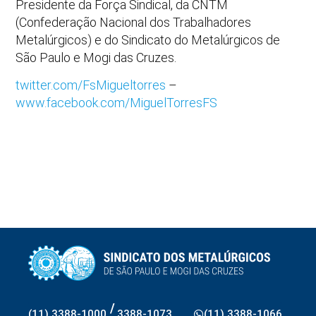
Presidente da Força Sindical, da CNTM
(Confederação Nacional dos Trabalhadores
Metalúrgicos) e do Sindicato do Metalúrgicos de
São Paulo e Mogi das Cruzes.
twitter.com/FsMigueltorres
–
www.facebook.com/MiguelTorresFS
/
(11) 3388-1000
3388-1073
(11) 3388-1066