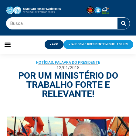
APP
FALE COM O PRESIDENTE MIGUEL TORRES
Palavra do Presidente
Jornal O Metalúrgico
Clube de Campo
Centro de Lazer
NOTÍCIAS
,
PALAVRA DO PRESIDENTE
12/01/2018
POR UM MINISTÉRIO DO
TRABALHO FORTE E
RELEVANTE!