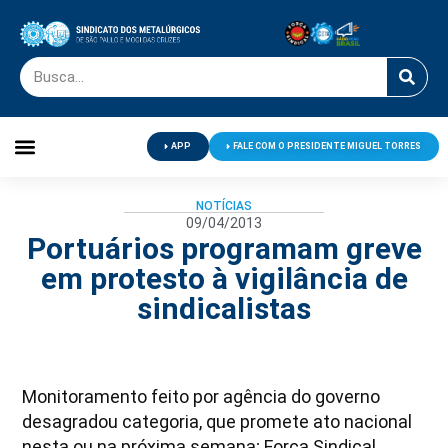
APP
FALE COM O PRESIDENTE MIGUEL TORRES
Palavra do Presidente
Jornal O Metalúrgico
Clube de Campo
Centro de Lazer
NOTÍCIAS
09/04/2013
Portuários programam greve
em protesto à vigilância de
sindicalistas
Monitoramento feito por agência do governo
desagradou categoria, que promete ato nacional
nesta ou na próxima semana; Força Sindical