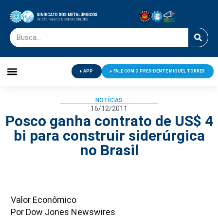
APP
FALE COM O PRESIDENTE MIGUEL TORRES
Palavra do Presidente
Jornal O Metalúrgico
Clube de Campo
Centro de Lazer
NOTÍCIAS
16/12/2011
Posco ganha contrato de US$ 4
bi para construir siderúrgica
no Brasil
Valor Econômico
Por Dow Jones Newswires