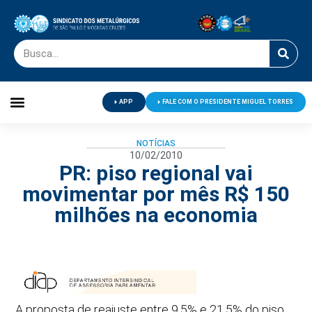
APP
FALE COM O PRESIDENTE MIGUEL TORRES
Palavra do Presidente
Jornal O Metalúrgico
Clube de Campo
Centro de Lazer
NOTÍCIAS
10/02/2010
PR: piso regional vai
movimentar por mês R$ 150
milhões na economia
A proposta de reajuste entre 9,5% e 21,5% do piso