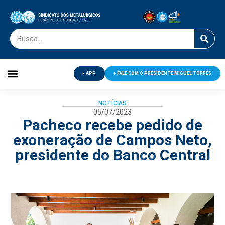
APP
FALE COM O PRESIDENTE MIGUEL TORRES
Palavra do Presidente
Jornal O Metalúrgico
Clube de Campo
Centro de Lazer
NOTÍCIAS
05/07/2023
Pacheco recebe pedido de
exoneração de Campos Neto,
presidente do Banco Central