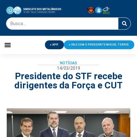
APP
FALE COM O PRESIDENTE MIGUEL TORRES
Palavra do Presidente
Jornal O Metalúrgico
Clube de Campo
Centro de Lazer
NOTÍCIAS
14/03/2019
Presidente do STF recebe
dirigentes da Força e CUT