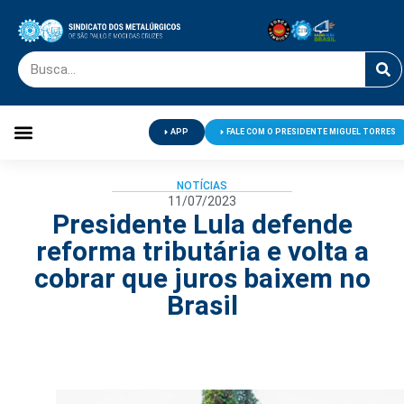
APP
FALE COM O PRESIDENTE MIGUEL TORRES
Palavra do Presidente
Jornal O Metalúrgico
Clube de Campo
Centro de Lazer
NOTÍCIAS
11/07/2023
Presidente Lula defende
reforma tributária e volta a
cobrar que juros baixem no
Brasil