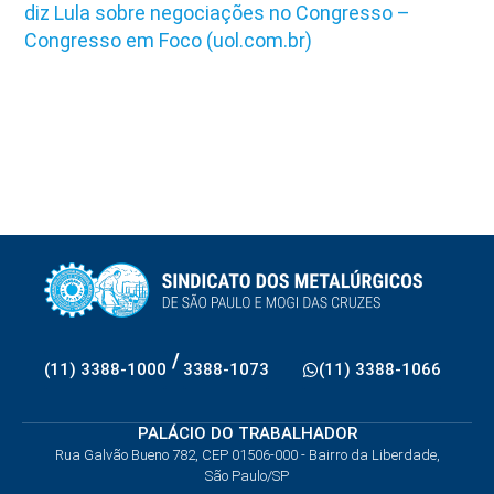
diz Lula sobre negociações no Congresso –
Congresso em Foco (uol.com.br)
/
(11) 3388-1000
3388-1073
(11) 3388-1066
PALÁCIO DO TRABALHADOR
Rua Galvão Bueno 782, CEP 01506-000 - Bairro da Liberdade,
São Paulo/SP