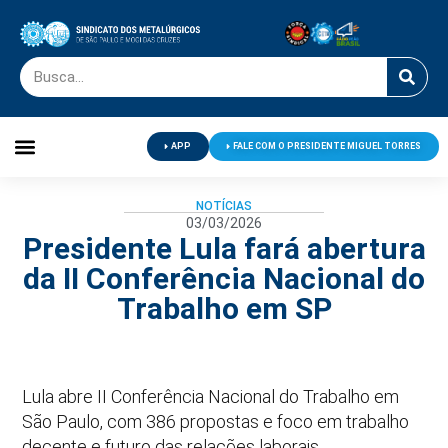
APP
FALE COM O PRESIDENTE MIGUEL TORRES
Palavra do Presidente
Jornal O Metalúrgico
Clube de Campo
Centro de Lazer
NOTÍCIAS
03/03/2026
Presidente Lula fará abertura
da II Conferência Nacional do
Trabalho em SP
Lula abre II Conferência Nacional do Trabalho em
São Paulo, com 386 propostas e foco em trabalho
decente e futuro das relações laborais