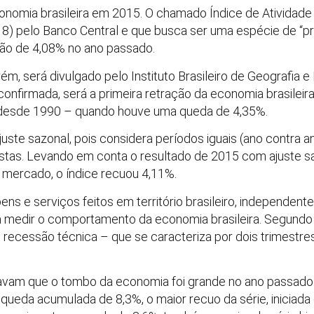
onomia brasileira em 2015. O chamado Índice de Atividade
(18) pelo Banco Central e que busca ser uma espécie de “pr
ação de 4,08% no ano passado.
rém, será divulgado pelo Instituto Brasileiro de Geografia e
confirmada, será a primeira retração da economia brasileir
 desde 1990 – quando houve uma queda de 4,35%.
uste sazonal, pois considera períodos iguais (ano contra a
stas. Levando em conta o resultado de 2015 com ajuste sa
mercado, o índice recuou 4,11%.
ns e serviços feitos em território brasileiro, independen
 medir o comportamento da economia brasileira. Segundo 
m recessão técnica – que se caracteriza por dois trimestr
avam que o tombo da economia foi grande no ano passado. 
queda acumulada de 8,3%, o maior recuo da série, inicia