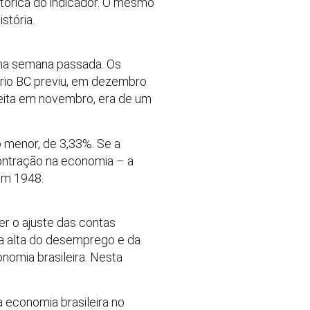
tórica do indicador. O mesmo
stória.
a na semana passada. Os
prio BC previu, em dezembro
feita em novembro, era de um
 menor, de 3,33%. Se a
contração na economia – a
 em 1948.
er o ajuste das contas
da alta do desemprego e da
nomia brasileira. Nesta
 economia brasileira no