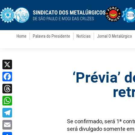
Home
Palavra do Presidente
Notícias
Jornal O Metalúrgico
‘Prévia’ 
X
Facebook
ret
Threads
WhatsApp
Se confirmado, será 1ª cont
Telegram
será divulgado somente em
Email