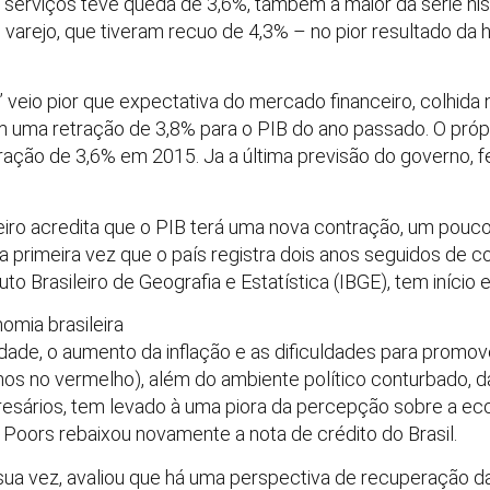
serviços teve queda de 3,6%, também a maior da série his
rejo, que tiveram recuo de 4,3% – no pior resultado da hi
” veio pior que expectativa do mercado financeiro, colhid
m uma retração de 3,8% para o PIB do ano passado. O pró
tração de 3,6% em 2015. Ja a última previsão do governo, 
iro acredita que o PIB terá uma nova contração, um pouco
 a primeira vez que o país registra dois anos seguidos de 
tituto Brasileiro de Geografia e Estatística (IBGE), tem início
mia brasileira
vidade, o aumento da inflação e as dificuldades para promov
anos no vermelho), além do ambiente político conturbado, 
sários, tem levado à uma piora da percepção sobre a eco
 & Poors rebaixou novamente a nota de crédito do Brasil.
 sua vez, avaliou que há uma perspectiva de recuperação da