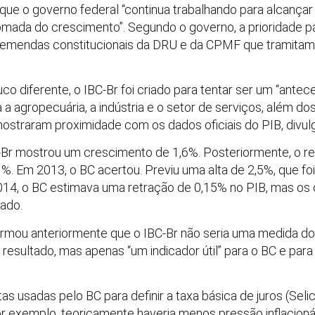
ue o governo federal “continua trabalhando para alcançar o 
omada do crescimento”. Segundo o governo, a prioridade pa
emendas constitucionais da DRU e da CPMF que tramitam
o diferente, o IBC-Br foi criado para tentar ser um “antec
 a agropecuária, a indústria e o setor de serviços, além d
straram proximidade com os dados oficiais do PIB, divul
Br mostrou um crescimento de 1,6%. Posteriormente, o res
%. Em 2013, o BC acertou. Previu uma alta de 2,5%, que f
2014, o BC estimava uma retração de 0,15% no PIB, mas os
ado.
formou anteriormente que o IBC-Br não seria uma medida d
 resultado, mas apenas “um indicador útil” para o BC e para
s usadas pelo BC para definir a taxa básica de juros (Seli
 exemplo, teoricamente haveria menos pressão inflacionári