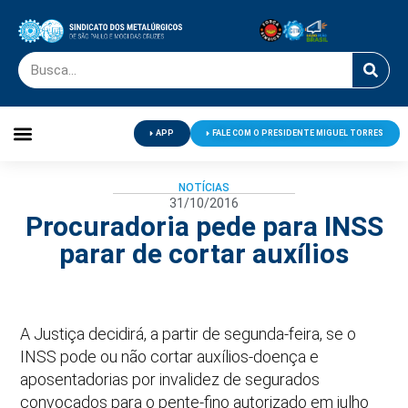
APP
FALE COM O PRESIDENTE MIGUEL TORRES
Palavra do Presidente
Jornal O Metalúrgico
Clube de Campo
Centro de Lazer
NOTÍCIAS
31/10/2016
Procuradoria pede para INSS
parar de cortar auxílios
A Justiça decidirá, a partir de segunda-feira, se o
INSS pode ou não cortar auxílios-doença e
aposentadorias por invalidez de segurados
convocados para o pente-fino autorizado em julho