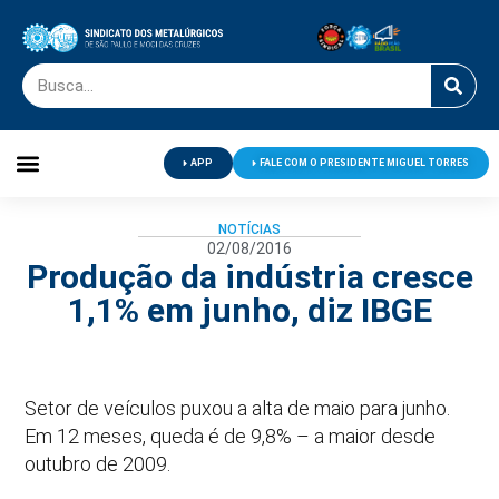
APP
FALE COM O PRESIDENTE MIGUEL TORRES
Palavra do Presidente
Jornal O Metalúrgico
Clube de Campo
Centro de Lazer
NOTÍCIAS
02/08/2016
Produção da indústria cresce
1,1% em junho, diz IBGE
Setor de veículos puxou a alta de maio para junho.
Em 12 meses, queda é de 9,8% – a maior desde
outubro de 2009.