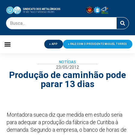
APP
FALE COM O PRESIDENTE MIGUEL TORRES
Palavra do Presidente
Jornal O Metalúrgico
Clube de Campo
Centro de Lazer
NOTÍCIAS
23/05/2012
Produção de caminhão pode
parar 13 dias
Montadora sueca diz que medida em estudo seria
para adequar a produção da fábrica de Curitiba à
demanda. Segundo a empresa, o banco de horas de