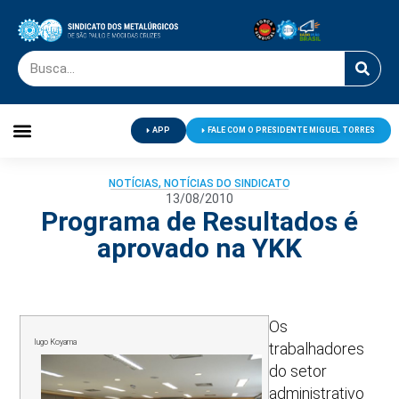
APP
FALE COM O PRESIDENTE MIGUEL TORRES
Palavra do Presidente
Jornal O Metalúrgico
Clube de Campo
Centro de Lazer
NOTÍCIAS
,
NOTÍCIAS DO SINDICATO
13/08/2010
Programa de Resultados é
aprovado na YKK
Os
Iugo Koyama
trabalhadores
do setor
administrativo