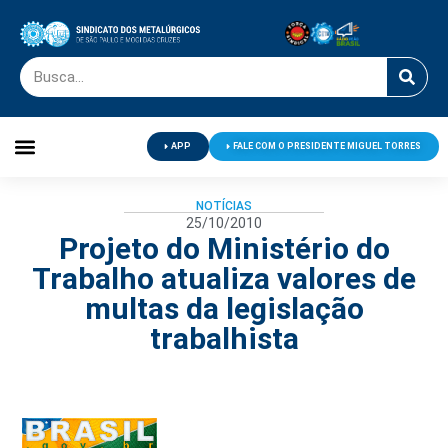
APP
FALE COM O PRESIDENTE MIGUEL TORRES
Palavra do Presidente
Jornal O Metalúrgico
Clube de Campo
Centro de Lazer
NOTÍCIAS
25/10/2010
Projeto do Ministério do
Trabalho atualiza valores de
multas da legislação
trabalhista