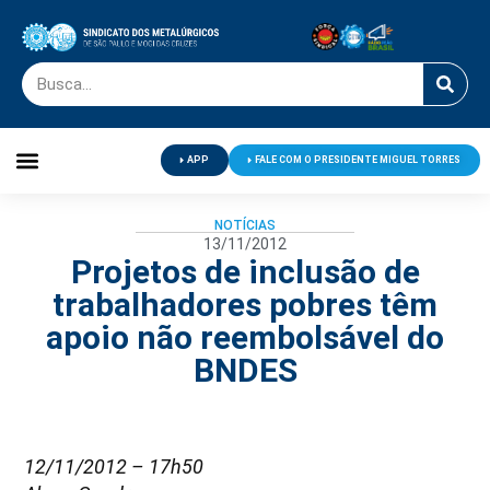
APP
FALE COM O PRESIDENTE MIGUEL TORRES
Palavra do Presidente
Jornal O Metalúrgico
Clube de Campo
Centro de Lazer
NOTÍCIAS
13/11/2012
Projetos de inclusão de
trabalhadores pobres têm
apoio não reembolsável do
BNDES
12/11/2012 – 17h50