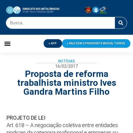
APP
FALE COM O PRESIDENTE MIGUEL TORRES
Palavra do Presidente
Jornal O Metalúrgico
Clube de Campo
Centro de Lazer
NOTÍCIAS
16/02/2017
Proposta de reforma
trabalhista ministro Ives
Gandra Martins Filho
PROJETO DE LEI
Art. 618 – A negociação coletiva entre entidades
sindicais da categoria profissional e empresas ou