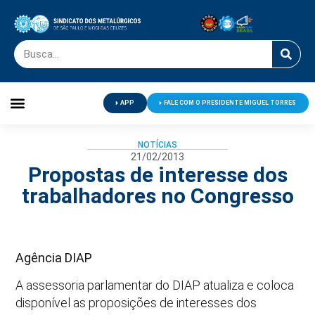
APP
FALE COM O PRESIDENTE MIGUEL TORRES
Palavra do Presidente
Jornal O Metalúrgico
Clube de Campo
Centro de Lazer
NOTÍCIAS
21/02/2013
Propostas de interesse dos
trabalhadores no Congresso
Agência DIAP
A assessoria parlamentar do DIAP atualiza e coloca
disponível as proposições de interesses dos