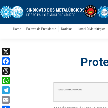
Home
Palavra do Presidente
Notícias
Jornal O Metalúrgico
Prote
X
Facebook
Threads
WhatsApp
Nelson Antoine/Foto Arena
Telegram
Email