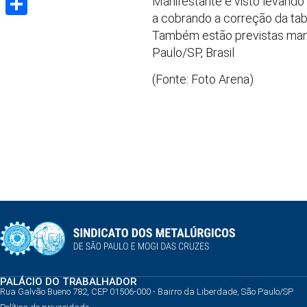
Manifestante é visto levando
a cobrando a correção da tab
Share
Também estão previstas manif
Paulo/SP, Brasil
(Fonte: Foto Arena)
PALÁCIO DO TRABALHADOR
Rua Galvão Bueno 782, CEP 01506-000 - Bairro da Liberdade, São Paulo/SP