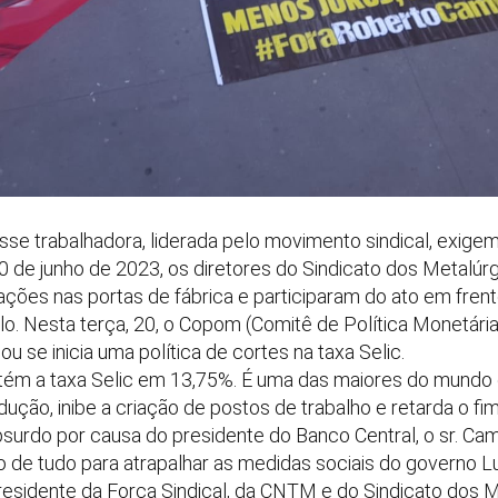
sse trabalhadora, liderada pelo movimento sindical, exige
20 de junho de 2023, os diretores do Sindicato dos Metalú
ações nas portas de fábrica e participaram do ato em fren
o. Nesta terça, 20, o Copom (Comitê de Política Monetária
ou se inicia uma política de cortes na taxa Selic.
m a taxa Selic em 13,75%. É uma das maiores do mundo e i
dução, inibe a criação de postos de trabalho e retarda o fi
bsurdo por causa do presidente do Banco Central, o sr. C
 de tudo para atrapalhar as medidas sociais do governo L
s, presidente da Força Sindical, da CNTM e do Sindicato dos