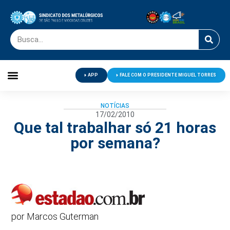
APP
FALE COM O PRESIDENTE MIGUEL TORRES
Palavra do Presidente
Jornal O Metalúrgico
Clube de Campo
Centro de Lazer
NOTÍCIAS
17/02/2010
Que tal trabalhar só 21 horas
por semana?
por Marcos Guterman