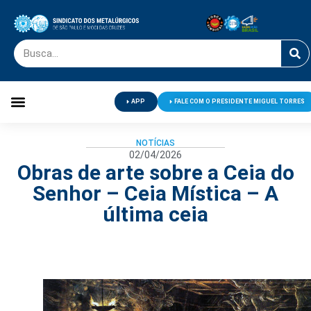
APP
FALE COM O PRESIDENTE MIGUEL TORRES
Palavra do Presidente
Jornal O Metalúrgico
Clube de Campo
Centro de Lazer
NOTÍCIAS
02/04/2026
Obras de arte sobre a Ceia do
Senhor – Ceia Mística – A
última ceia