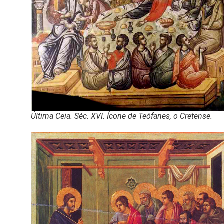
Última Ceia. Séc. XVI. Ícone de Teófanes, o Cretense.