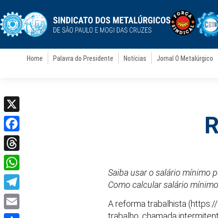
Home
Palavra do Presidente
Notícias
Jornal O Metalúrgico
R
X
Facebook
Threads
Saiba usar o salário mínimo p
WhatsApp
Como calcular salário mínimo
Telegram
A reforma trabalhista (https
trabalho, chamada intermiten
Email