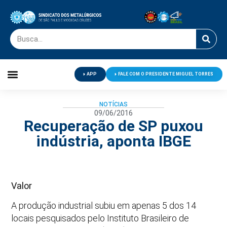
APP
FALE COM O PRESIDENTE MIGUEL TORRES
Palavra do Presidente
Jornal O Metalúrgico
Clube de Campo
Centro de Lazer
NOTÍCIAS
09/06/2016
Recuperação de SP puxou
indústria, aponta IBGE
Valor
A produção industrial subiu em apenas 5 dos 14
locais pesquisados pelo Instituto Brasileiro de