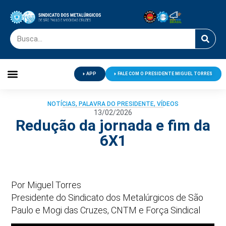
APP
FALE COM O PRESIDENTE MIGUEL TORRES
Palavra do Presidente
Jornal O Metalúrgico
Clube de Campo
Centro de Lazer
NOTÍCIAS
,
PALAVRA DO PRESIDENTE
,
VÍDEOS
13/02/2026
Redução da jornada e fim da
6X1
Por Miguel Torres
Presidente do Sindicato dos Metalúrgicos de São
Paulo e Mogi das Cruzes, CNTM e Força Sindical