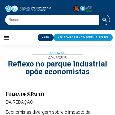
APP
FALE COM O PRESIDENTE MIGUEL TORRES
Palavra do Presidente
Jornal O Metalúrgico
Clube de Campo
Centro de Lazer
NOTÍCIAS
27/04/2010
Reflexo no parque industrial
opõe economistas
DA REDAÇÃO
Economistas divergem sobre o impacto da