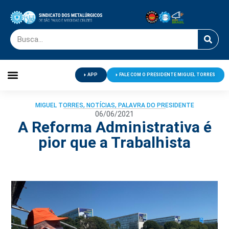
APP
FALE COM O PRESIDENTE MIGUEL TORRES
Palavra do Presidente
Jornal O Metalúrgico
Clube de Campo
Centro de Lazer
MIGUEL TORRES
,
NOTÍCIAS
,
PALAVRA DO PRESIDENTE
06/06/2021
A Reforma Administrativa é
pior que a Trabalhista