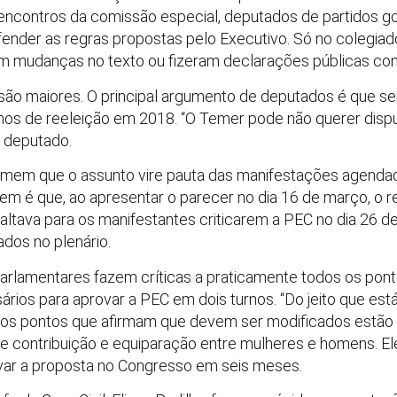
encontros da comissão especial, deputados de partidos g
fender as regras propostas pelo Executivo. Só no colegia
m mudanças no texto ou fizeram declarações públicas con
são maiores. O principal argumento de deputados é que ser
nos de reeleição em 2018. “O Temer pode não querer dispu
m deputado.
em que o assunto vire pauta das manifestações agendada
zem é que, ao apresentar o parecer no dia 16 de março, o r
altava para os manifestantes criticarem a PEC no dia 26 d
os no plenário.
arlamentares fazem críticas a praticamente todos os pon
rios para aprovar a PEC em dois turnos. “Do jeito que está
 os pontos que afirmam que devem ser modificados estão 
 de contribuição e equiparação entre mulheres e homens.
var a proposta no Congresso em seis meses.