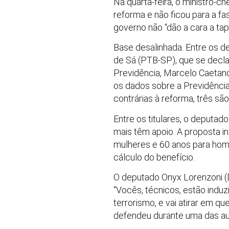
Na quarta-feira, o ministro-c
reforma e não ficou para a 
governo não “dão a cara a tap
Base desalinhada. Entre os de
de Sá (PTB-SP), que se decla
Previdência, Marcelo Caetan
os dados sobre a Previdência
contrárias à reforma, três são
Entre os titulares, o deputad
mais têm apoio. A proposta i
mulheres e 60 anos para hom
cálculo do benefício.
O deputado Onyx Lorenzoni (D
“Vocês, técnicos, estão indu
terrorismo, e vai atirar em q
defendeu durante uma das aud