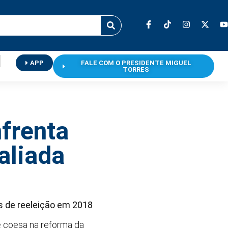
APP
FALE COM O PRESIDENTE MIGUEL
TORRES
frenta
aliada
os de reeleição em 2018
e coesa na reforma da