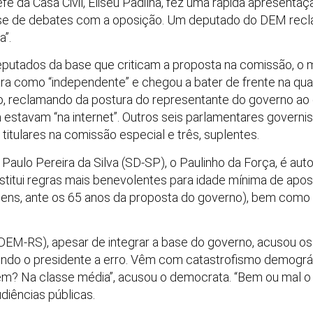
hefe da Casa Civil, Eliseu Padilha, fez uma rápida apresen
fase de debates com a oposição. Um deputado do DEM recl
a”.
putados da base que criticam a proposta na comissão, o mai
ra como “independente” e chegou a bater de frente na quar
o, reclamando da postura do representante do governo ao 
 estavam “na internet”. Outros seis parlamentares governi
 titulares na comissão especial e três, suplentes.
o Paulo Pereira da Silva (SD-SP), o Paulinho da Força, é a
nstitui regras mais benevolentes para idade mínima de apos
ens, ante os 65 anos da proposta do governo), bem como p
EM-RS), apesar de integrar a base do governo, acusou os 
zindo o presidente a erro. Vêm com catastrofismo demogr
uem? Na classe média”, acusou o democrata. “Bem ou mal o s
iências públicas.