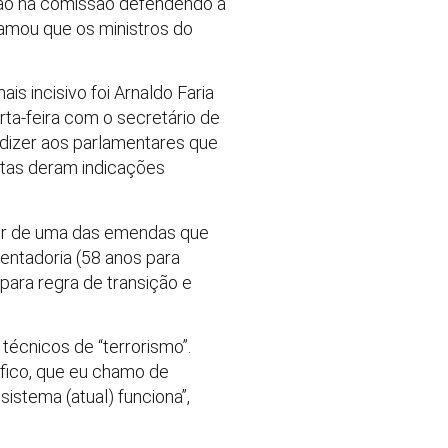
tação na comissão defendendo a
amou que os ministros do
s incisivo foi Arnaldo Faria
ta-feira com o secretário de
dizer aos parlamentares que
stas deram indicações
utor de uma das emendas que
entadoria (58 anos para
ara regra de transição e
técnicos de “terrorismo”.
áfico, que eu chamo de
istema (atual) funciona”,