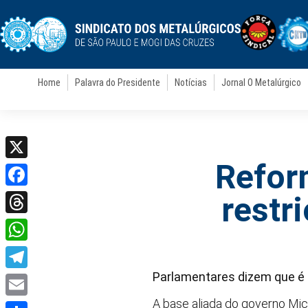
Home
Palavra do Presidente
Notícias
Jornal O Metalúrgico
Refor
X
Facebook
restr
Threads
WhatsApp
Parlamentares dizem que é d
Telegram
A base aliada do governo Mic
Email