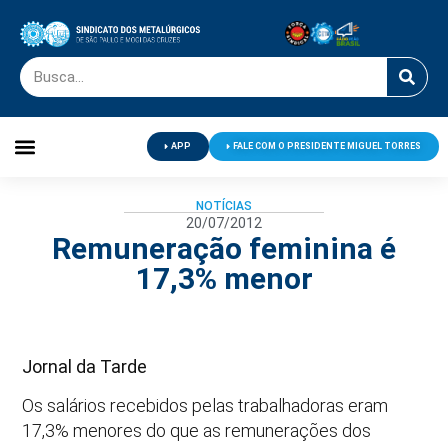
APP
FALE COM O PRESIDENTE MIGUEL TORRES
Palavra do Presidente
Jornal O Metalúrgico
Clube de Campo
Centro de Lazer
NOTÍCIAS
20/07/2012
Remuneração feminina é
17,3% menor
Jornal da Tarde
Os salários recebidos pelas trabalhadoras eram
17,3% menores do que as remunerações dos