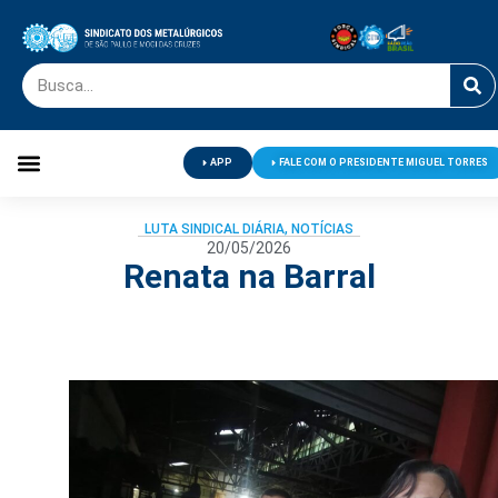
APP
FALE COM O PRESIDENTE MIGUEL TORRES
Palavra do Presidente
Jornal O Metalúrgico
Clube de Campo
Centro de Lazer
LUTA SINDICAL DIÁRIA
,
NOTÍCIAS
20/05/2026
Renata na Barral