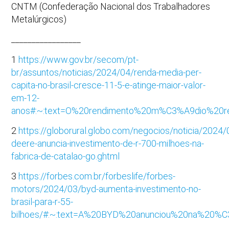
CNTM (Confederação Nacional dos Trabalhadores
Metalúrgicos)
_________________
1
https://www.gov.br/secom/pt-
br/assuntos/noticias/2024/04/renda-media-per-
capita-no-brasil-cresce-11-5-e-atinge-maior-valor-
em-12-
anos#:~:text=O%20rendimento%20m%C3%A9dio%20r
2
https://globorural.globo.com/negocios/noticia/2024/
deere-anuncia-investimento-de-r-700-milhoes-na-
fabrica-de-catalao-go.ghtml
3
https://forbes.com.br/forbeslife/forbes-
motors/2024/03/byd-aumenta-investimento-no-
brasil-para-r-55-
bilhoes/#:~:text=A%20BYD%20anunciou%20na%20%C