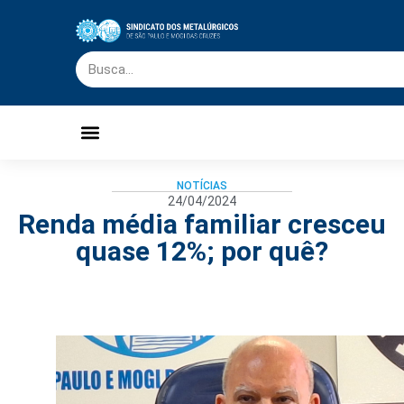
Palavra do Presidente
Jornal O Metalúrgico
Clube de Campo
Centro de Lazer
NOTÍCIAS
24/04/2024
Renda média familiar cresceu
quase 12%; por quê?