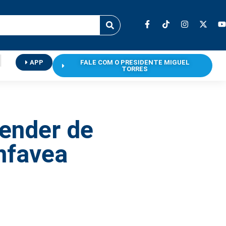
APP
FALE COM O PRESIDENTE MIGUEL
TORRES
ender de
nfavea