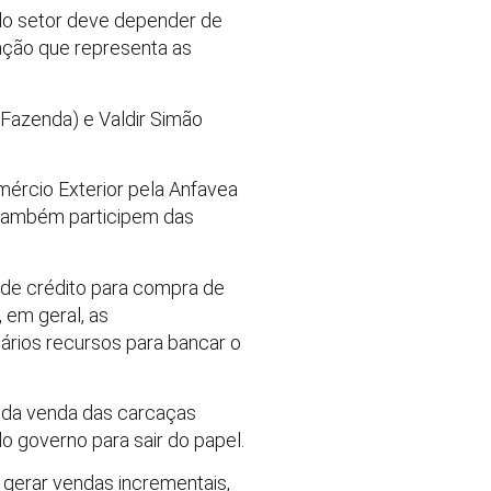
lo setor deve depender de
iação que representa as
(Fazenda) e Valdir Simão
mércio Exterior pela Anfavea
 também participem das
 de crédito para compra de
 em geral, as
ários recursos para bancar o
u da venda das carcaças
o governo para sair do papel.
 gerar vendas incrementais,