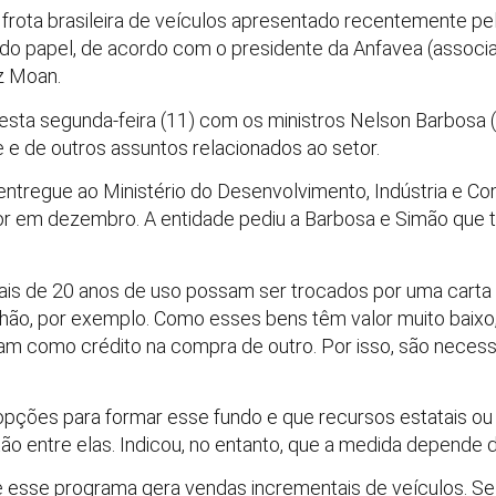
frota brasileira de veículos apresentado recentemente pe
r do papel, de acordo com o presidente da Anfavea (assoc
z Moan.
esta segunda-feira (11) com os ministros Nelson Barbosa 
e e de outros assuntos relacionados ao setor.
entregue ao Ministério do Desenvolvimento, Indústria e Co
tor em dezembro. A entidade pediu a Barbosa e Simão que
ais de 20 anos de uso possam ser trocados por uma carta
ão, por exemplo. Como esses bens têm valor muito baixo,
am como crédito na compra de outro. Por isso, são necess
opções para formar esse fundo e que recursos estatais o
ão entre elas. Indicou, no entanto, que a medida depende d
e esse programa gera vendas incrementais de veículos. Se