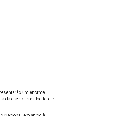
presentarão um enorme
uta da classe trabalhadora e
so Nacional, em apoio à