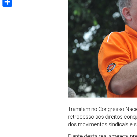
Share
Tramitam no Congresso Naci
retrocesso aos direitos conqu
dos movimentos sindicais e so
Diante desta real ameaça, pr