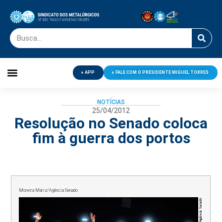
APP
FALE COM O PRESIDENTE MIGUEL TORRES
Palavra do Presidente
Jornal O Metalúrgico
Clube de Campo
Centro de Lazer
NOTÍCIAS
25/04/2012
Resolução no Senado coloca
fim à guerra dos portos
Moreira Mariz/Agência Senado