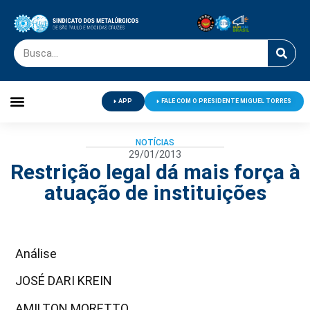
APP
FALE COM O PRESIDENTE MIGUEL TORRES
Palavra do Presidente
Jornal O Metalúrgico
Clube de Campo
Centro de Lazer
NOTÍCIAS
29/01/2013
Restrição legal dá mais força à
atuação de instituições
Análise
JOSÉ DARI KREIN
AMILTON MORETTO