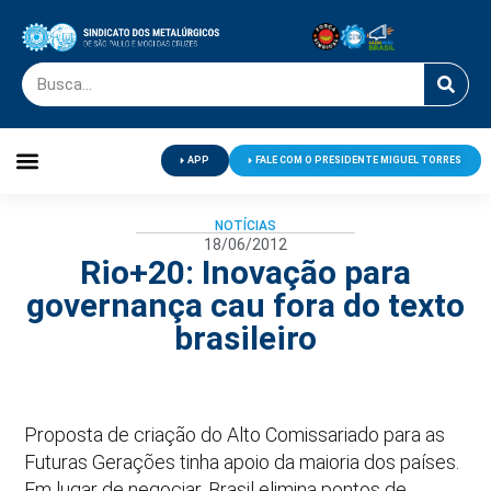
APP
FALE COM O PRESIDENTE MIGUEL TORRES
Palavra do Presidente
Jornal O Metalúrgico
Clube de Campo
Centro de Lazer
NOTÍCIAS
18/06/2012
Rio+20: Inovação para
governança cau fora do texto
brasileiro
Proposta de criação do Alto Comissariado para as
Futuras Gerações tinha apoio da maioria dos países.
Em lugar de negociar, Brasil elimina pontos de