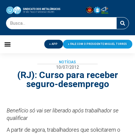
APP
FALE COM O PRESIDENTE MIGUEL TORRES
Palavra do Presidente
Jornal O Metalúrgico
Clube de Campo
Centro de Lazer
NOTÍCIAS
10/07/2012
(RJ): Curso para receber
seguro-desemprego
Benefício só vai ser liberado após trabalhador se
qualificar
A partir de agora, trabalhadores que solicitarem o