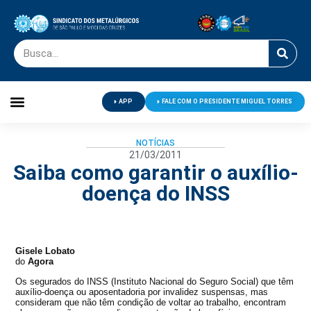
APP
FALE COM O PRESIDENTE MIGUEL TORRES
Palavra do Presidente
Jornal O Metalúrgico
Clube de Campo
Centro de Lazer
NOTÍCIAS
21/03/2011
Saiba como garantir o auxílio-
doença do INSS
Gisele Lobato
do
Agora
Os segurados do INSS (Instituto Nacional do Seguro Social) que têm
auxílio-doença ou aposentadoria por invalidez suspensas, mas
consideram que não têm condição de voltar ao trabalho, encontram