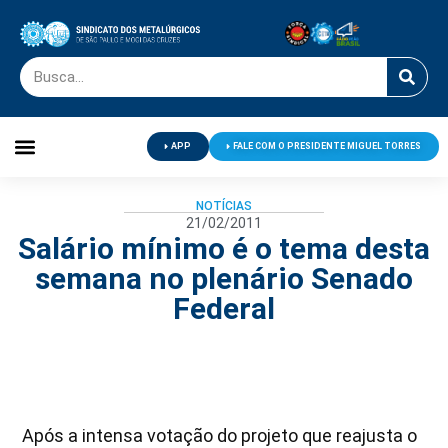
APP
FALE COM O PRESIDENTE MIGUEL TORRES
Palavra do Presidente
Jornal O Metalúrgico
Clube de Campo
Centro de Lazer
NOTÍCIAS
21/02/2011
Salário mínimo é o tema desta
semana no plenário Senado
Federal
Após a intensa votação do projeto que reajusta o