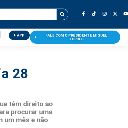
APP
FALE COM O PRESIDENTE MIGUEL
TORRES
ia 28
ue têm direito ao
para procurar uma
 em um mês e não