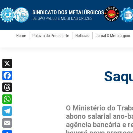
Home
Palavra do Presidente
Notícias
Jornal O Metalúrgico
Saqu
X
Facebook
Threads
O Ministério do Tra
WhatsApp
abono salarial ano-
Telegram
agência bancária e r
Email